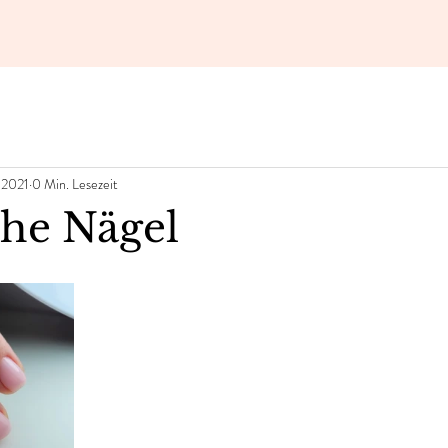
 2021
0 Min. Lesezeit
che Nägel