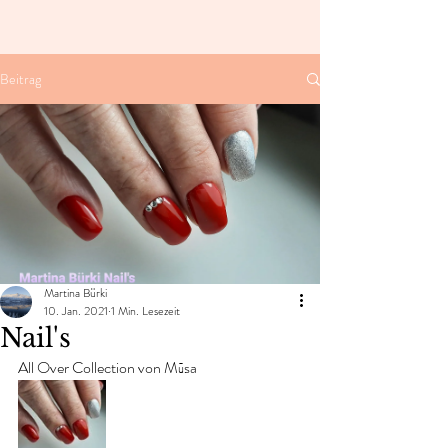
Beitrag
Martina Bürki
10. Jan. 2021
1 Min. Lesezeit
Nail's
All Over Collection von Mūsa